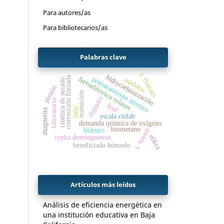
Para autores/as
Para bibliotecarios/as
Palabras clave
s. fluitans
hidrocarbonización
convección forzada
pretratamiento térmico
ferroeléctrico relaxor
asadoras
cinética de secado
protón
transición
alginato
laboratorio
hmf
leña
magnetita
escala cielab
demanda química de oxígeno
biometano
hidruro
s. natans
eólica
typha dominguensis
beneficiado húmedo
Artículos más leídos
Análisis de eficiencia energética en
una institución educativa en Baja