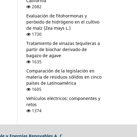
California
2082
Evaluación de fitohormonas y
peróxido de hidrógeno en el cultivo
de maíz (Zea mays L.)
1730
Tratamiento de vinazas tequileras a
partir de biochar derivado de
bagazo de agave
1635
Comparación de la legislación en
materia de residuos sólidos en cinco
países de Latinoamérica
1605
Vehículos eléctricos: componentes y
retos
1374
e y Energías Renovables A. C.,