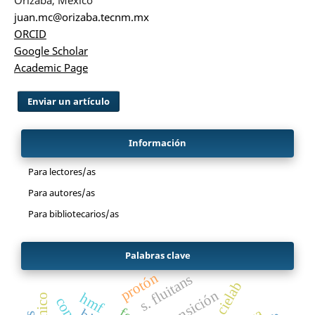
Orizaba, México
juan.mc@orizaba.tecnm.mx
ORCID
Google Scholar
Academic Page
Dijiste:
Enviar un artículo
Información
Para lectores/as
Para autores/as
Para bibliotecarios/as
Palabras clave
protón
s. fluitans
escala cielab
transición
hmf