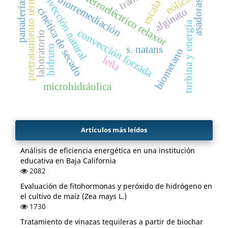
pretratamiento térmico
convección natural
ferroeléctrico relaxor
eólica
biorremediación
panaderías
asadoras
cinética de secado
alginato
turbina y energía
convección forzada
laboratorio
s. natans
hidruro
biometano
leña
microhidráulica
Artículos más leídos
Análisis de eficiencia energética en una institución
educativa en Baja California
2082
Evaluación de fitohormonas y peróxido de hidrógeno en
el cultivo de maíz (Zea mays L.)
1730
Tratamiento de vinazas tequileras a partir de biochar