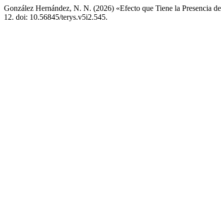
González Hernández, N. N. (2026) «Efecto que Tiene la Presencia d
12. doi: 10.56845/terys.v5i2.545.